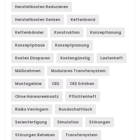
Herstellkosten Reduzieren
Herstellkosten Senken
Kettenband
Kettenbänder
Konstruktion
Konzeptlanung
Konzeptphase
Konzeptplanung
Kosten Einsparen
Kostengünstig
Lastenheft
MAßnahmen
Modulares Transfersystem
Montagelinie
OEE
OEE Erhöhen
Ohne Harwareeinsatz
Pflichtenheft
Risiko Verringern
Rundschalttisch
Serienfertigung
Simulation
Störungen
Störungen Beheben
Transfersystem