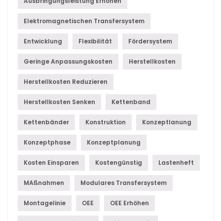
Ausbringungsleistung Erhöhen
Elektromagnetischen Transfersystem
Entwicklung
Flexibilität
Fördersystem
Geringe Anpassungskosten
Herstellkosten
Herstellkosten Reduzieren
Herstellkosten Senken
Kettenband
Kettenbänder
Konstruktion
Konzeptlanung
Konzeptphase
Konzeptplanung
Kosten Einsparen
Kostengünstig
Lastenheft
MAßnahmen
Modulares Transfersystem
Montagelinie
OEE
OEE Erhöhen