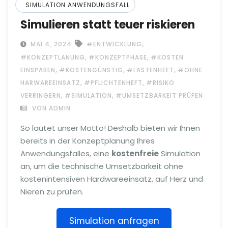
SIMULATION ANWENDUNGSFALL
Simulieren statt teuer riskieren
,
MAI 4, 2024
#ENTWICKLUNG
,
,
#KONZEPTLANUNG
#KONZEPTPHASE
#KOSTEN
,
,
,
EINSPAREN
#KOSTENGÜNSTIG
#LASTENHEFT
#OHNE
,
,
HARWAREEINSATZ
#PFLICHTENHEFT
#RISIKO
,
,
VERRINGERN
#SIMULATION
#UMSETZBARKEIT PRÜFEN
VON ADMIN
So lautet unser Motto! Deshalb bieten wir Ihnen
bereits in der Konzeptplanung Ihres
Anwendungsfalles, eine
kostenfreie
Simulation
an, um die technische Umsetzbarkeit ohne
kostenintensiven Hardwareeinsatz, auf Herz und
Nieren zu prüfen.
Simulation anfragen