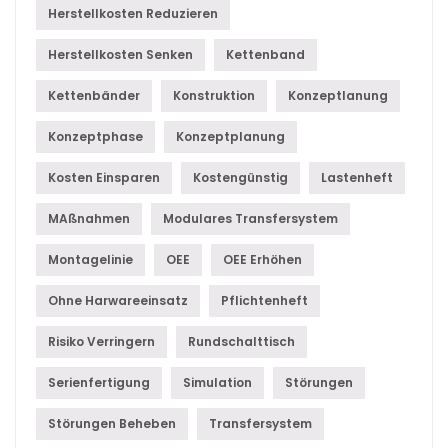
Herstellkosten Reduzieren
Herstellkosten Senken
Kettenband
Kettenbänder
Konstruktion
Konzeptlanung
Konzeptphase
Konzeptplanung
Kosten Einsparen
Kostengünstig
Lastenheft
MAßnahmen
Modulares Transfersystem
Montagelinie
OEE
OEE Erhöhen
Ohne Harwareeinsatz
Pflichtenheft
Risiko Verringern
Rundschalttisch
Serienfertigung
Simulation
Störungen
Störungen Beheben
Transfersystem