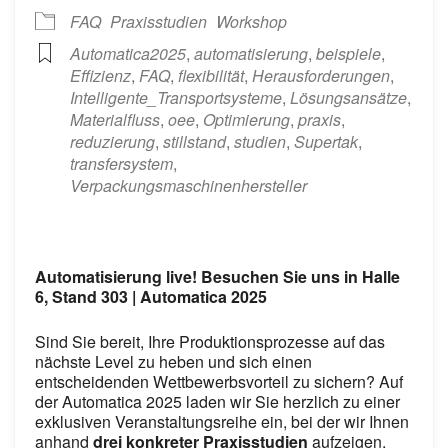
FAQ
Praxisstudien
Workshop
Automatica2025
,
automatisierung
,
beispiele
,
Effizienz
,
FAQ
,
flexibilität
,
Herausforderungen
,
Intelligente_Transportsysteme
,
Lösungsansätze
,
Materialfluss
,
oee
,
Optimierung
,
praxis
,
reduzierung
,
stillstand
,
studien
,
Supertak
,
transfersystem
,
Verpackungsmaschinenhersteller
Automatisierung live! Besuchen Sie uns in Halle
6, Stand 303 | Automatica 2025
Sind Sie bereit, Ihre Produktionsprozesse auf das
nächste Level zu heben und sich einen
entscheidenden Wettbewerbsvorteil zu sichern? Auf
der Automatica 2025 laden wir Sie herzlich zu einer
exklusiven Veranstaltungsreihe ein, bei der wir Ihnen
anhand
drei konkreter Praxisstudien
aufzeigen,