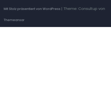
|
Theme: Consultup von
Mit Stolz präsentiert von WordPress
Themeansar